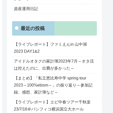
資産運用日記
最近の投稿
【ライブレポート】ファミえんin 山中湖
2023 DAY1&2
アイドルオタクの家計簿2023年7月～オタ活
は控えたのに、出費が多かった～
【まとめ】「私立恵比寿中学 spring tour
2023～100%ebism～」の振り返り～参加記
録、感想、家計簿など～
【ライブレポート】エビ中春ツアー千秋楽
23/7/16＠パシフィコ横浜国立大ホール