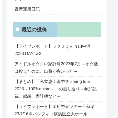
資産運用日記
最近の投稿
【ライブレポート】ファミえんin 山中湖
2023 DAY1&2
アイドルオタクの家計簿2023年7月～オタ活
は控えたのに、出費が多かった～
【まとめ】「私立恵比寿中学 spring tour
2023～100%ebism～」の振り返り～参加記
録、感想、家計簿など～
【ライブレポート】エビ中春ツアー千秋楽
23/7/16＠パシフィコ横浜国立大ホール