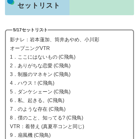
セットリスト
5/17セットリスト
影ナレ：岩本蓮加、筒井あやめ、小川彩
オープニングVTR
1．ここにはないもの (C飛鳥)
2．ありがちな恋愛 (C飛鳥)
3．制服のマネキン (C飛鳥)
4．ハウス！(C飛鳥)
5．ダンケシェーン (C飛鳥)
6．私、起きる。(C飛鳥)
7．のような存在 (C飛鳥)
8．僕のこと、知ってる? (C飛鳥)
VTR：着替え (真夏卒コンと同じ)
9．扇風機 (C飛鳥)