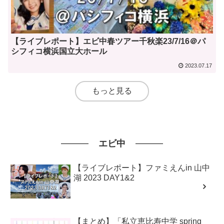
【ライブレポート】エビ中春ツアー千秋楽23/7/16＠パ
シフィコ横浜国立大ホール
2023.07.17
もっと見る
エビ中
【ライブレポート】ファミえんin 山中
湖 2023 DAY1&2
【まとめ】「私立恵比寿中学 spring