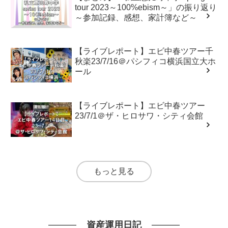
tour 2023～100%ebism～」の振り返り
～参加記録、感想、家計簿など～
【ライブレポート】エビ中春ツアー千
秋楽23/7/16＠パシフィコ横浜国立大ホ
ール
【ライブレポート】エビ中春ツアー
23/7/1＠ザ・ヒロサワ・シティ会館
もっと見る
資産運用日記