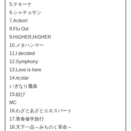
5.テキーナ
6.シャチョサン
7.Action!
8.Flu Out
9.HiGHER,HiGHER
10.メタハンマー
11.I decided
12.Symphony
13.Love is here
14.re;star
いぎなり魔曲
15.結び
MC
16.わざとあざとエキスパート
17.青春修学旅行
18.天下一品～みちのく革命～