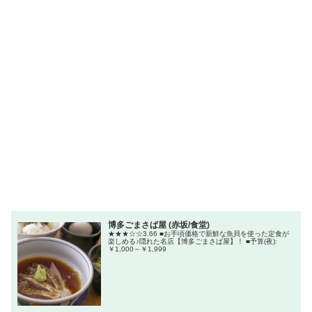
博多ごまさば屋 (赤坂/食堂)
★★★☆☆3.66 ■お手頃価格で新鮮な魚貝を使った定食が
楽しめる♪隠れた名店【博多ごまさば屋】！ ■予算(夜):
￥1,000～￥1,999