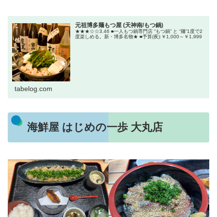
元祖博多麺もつ屋 (天神南/もつ鍋)
★★★☆☆3.46 ■一人もつ鍋専門店 “もつ鍋” と “麺”1度で2
度楽しめる。新・博多名物★ ■予算(夜):￥1,000～￥1,999
tabelog.com
海鮮屋 はじめの一歩 大丸店