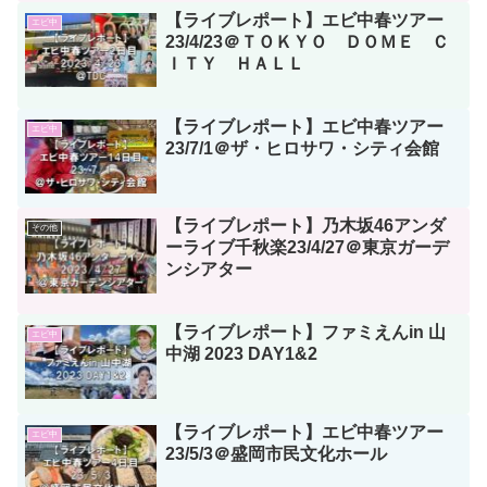
【ライブレポート】エビ中春ツアー
エビ中
23/4/23＠ＴＯＫＹＯ ＤＯＭＥ Ｃ
ＩＴＹ ＨＡＬＬ
【ライブレポート】エビ中春ツアー
エビ中
23/7/1＠ザ・ヒロサワ・シティ会館
【ライブレポート】乃木坂46アンダ
その他
ーライブ千秋楽23/4/27＠東京ガーデ
ンシアター
【ライブレポート】ファミえんin 山
エビ中
中湖 2023 DAY1&2
【ライブレポート】エビ中春ツアー
エビ中
23/5/3＠盛岡市民文化ホール