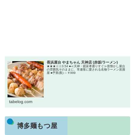
長浜屋台 やまちゃん 天神店 (赤坂/ラーメン)
★★★☆☆3.54 ■≪天神・親富孝通りすぐ≫昔懐かし屋台
の雰囲気そのままに、常連客に愛される名物ラーメン居酒
屋 ■予算(夜):～￥999
tabelog.com
博多麺もつ屋