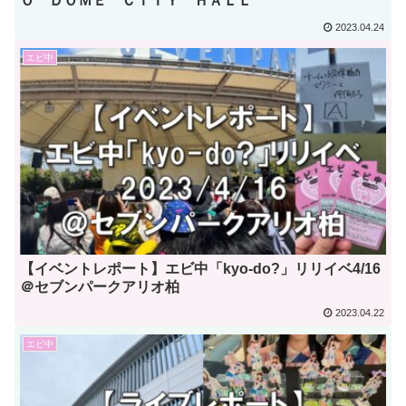
Ｏ ＤＯＭＥ ＣＩＴＹ ＨＡＬＬ
2023.04.24
エビ中
【イベントレポート】エビ中「kyo-do?」リリイベ4/16
＠セブンパークアリオ柏
2023.04.22
エビ中