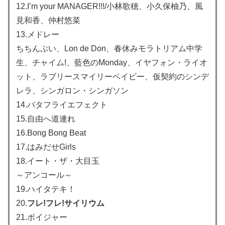
12.I’m your MANAGER!!!/小林歌穂、小久保柚乃、風
見和香、仲村悠菜
13.メドレー
ちちんぷい、Lon de Don、春休みモラトリアム中学
生、チャイム!、藍色のMonday、イヤフォン・ライオ
ット、ラブリースマイリーベイビー、仮契約のシンデ
レラ、シンガロン・シンガソン
14.バタフライエフェクト
15.自由へ道連れ
16.Bong Bong Beat
17.はみだせGirls
18.イート・ザ・大目玉
～アンコール～
19.ハイタテキ！
20.
フレ!フレ!サイリウム
21.ボイジャー