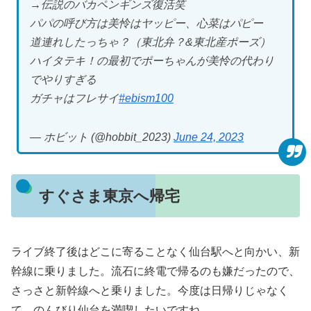
→伝説のバカペンギンズ復活笑
パパの呼び方は美怜はヤッピー、心菜はパピー
道連れしたっちゃ？（東北弁？&東北産ポーズ）
ハイタテキ！の最初でポーちゃんが美怜の代わり
でやりすぎる
ガチャはフレサイ
#ebism100
— ホビット (@hobbit_2023)
June 24, 2023
すぐさま東京へ帰宅
ライブ終了後はどこに寄ることなく仙台駅へと向かい、新
幹線に乗りました。流石に終電で帰るのも嫌だったので、
さっさと新幹線へと乗りました。今度は日帰りじゃなく
て、のんびり仙台を満喫したいですね。