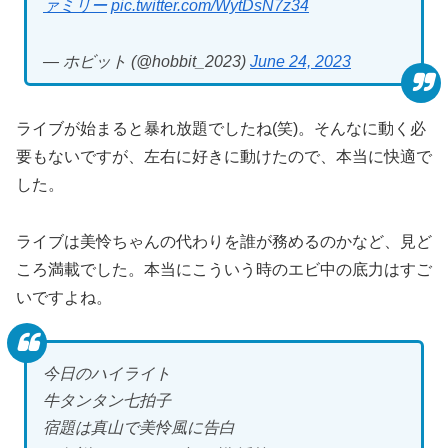
ァミリー
pic.twitter.com/WytDsN7z34
— ホビット (@hobbit_2023)
June 24, 2023
ライブが始まると暴れ放題でしたね(笑)。そんなに動く必
要もないですが、左右に好きに動けたので、本当に快適で
した。
ライブは美怜ちゃんの代わりを誰が務めるのかなど、見ど
ころ満載でした。本当にこういう時のエビ中の底力はすご
いですよね。
今日のハイライト
牛タンタン七拍子
宿題は真山で美怜風に告白