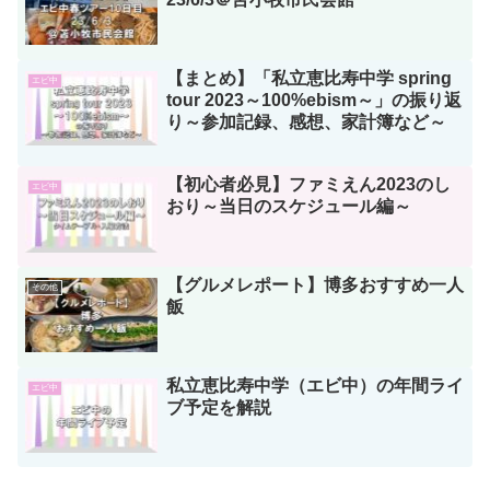
【まとめ】「私立恵比寿中学 spring
エビ中
tour 2023～100%ebism～」の振り返
り～参加記録、感想、家計簿など～
【初心者必見】ファミえん2023のし
エビ中
おり～当日のスケジュール編～
【グルメレポート】博多おすすめ一人
その他
飯
私立恵比寿中学（エビ中）の年間ライ
エビ中
ブ予定を解説