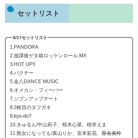
セットリスト
6/17セットリスト
1.PANDORA
2.放課後ゲタ箱ロッケンロール MX
3.HOT UP!!
4.パクチー
5.金八DANCE MUSIC
6.オメカシ・フィーバー
7.ジブンアップデート
8.3枚目のタフガキ
9.kyo-do?
10.きゅるん/中山莉子、桜木心菜、桜井えま
11.熟女になっても/真山りか、安本彩花、
星名美怜