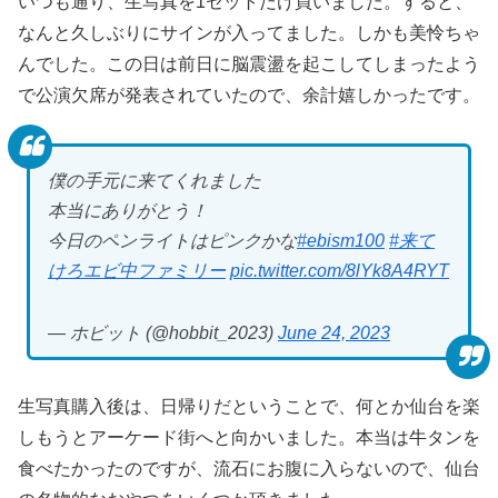
いつも通り、生写真を1セットだけ買いました。すると、
なんと久しぶりにサインが入ってました。しかも美怜ちゃ
んでした。この日は前日に脳震盪を起こしてしまったよう
で公演欠席が発表されていたので、余計嬉しかったです。
僕の手元に来てくれました
本当にありがとう！
今日のペンライトはピンクかな
#ebism100
#来て
けろエビ中ファミリー
pic.twitter.com/8lYk8A4RYT
— ホビット (@hobbit_2023)
June 24, 2023
生写真購入後は、日帰りだということで、何とか仙台を楽
しもうとアーケード街へと向かいました。本当は牛タンを
食べたかったのですが、流石にお腹に入らないので、仙台