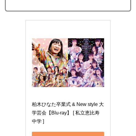
柏木ひなた卒業式 & New style 大
学芸会【Blu-ray】 [ 私立恵比寿
中学 ]