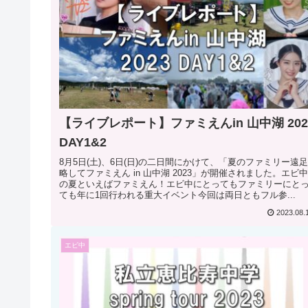
【ライブレポート】ファミえんin 山中湖 202
DAY1&2
8月5日(土)、6日(日)の二日間にかけて、「夏のファミリー遠足
略してファミえん in 山中湖 2023」が開催されました。エビ中
の夏といえばファミえん！エビ中にとってもファミリーにと
ても年に1回行われる重大イベント今回は両日ともフル参...
2023.08.
エビ中