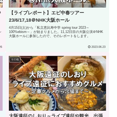
＠
【ライブレポート】エビ中春ツアー
23/6/17,18＠NHK大阪ホール
4月15日(土)から「私立恵比寿中学 spring tour 2023～
レ
100%ebism～」が始まりました。11,12日目の大阪公演＠NHK
。
大阪ホールに参加したので、そのレポートをします。
26
2023.06.23
その他
大阪遠征のしおり～ライブ遠征や観光、出張