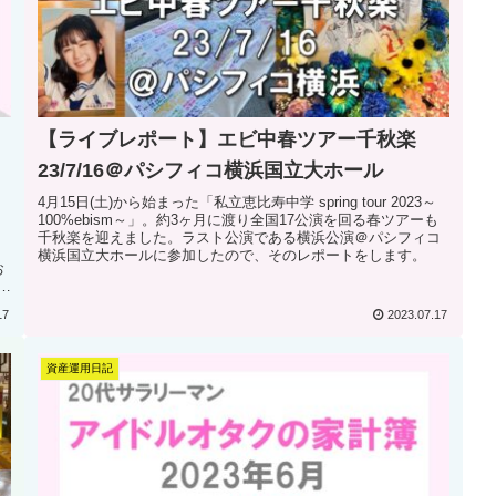
【ライブレポート】エビ中春ツアー千秋楽
23/7/16＠パシフィコ横浜国立大ホール
4月15日(土)から始まった「私立恵比寿中学 spring tour 2023～
100%ebism～」。約3ヶ月に渡り全国17公演を回る春ツアーも
千秋楽を迎えました。ラスト公演である横浜公演＠パシフィコ
横浜国立大ホールに参加したので、そのレポートをします。
お
想
17
2023.07.17
資産運用日記