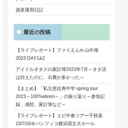
資産運用日記
最近の投稿
【ライブレポート】ファミえんin 山中湖
2023 DAY1&2
アイドルオタクの家計簿2023年7月～オタ活
は控えたのに、出費が多かった～
【まとめ】「私立恵比寿中学 spring tour
2023～100%ebism～」の振り返り～参加記
録、感想、家計簿など～
【ライブレポート】エビ中春ツアー千秋楽
23/7/16＠パシフィコ横浜国立大ホール