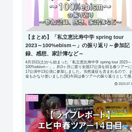
【まとめ】「私立恵比寿中学 spring tour
2023～100%ebism～」の振り返り～参加記
録、感想、家計簿など～
4月15日(土)から始まった「私立恵比寿中学 spring tour 2023～
100%ebism～」。約3ヶ月に渡り全国17公演を回る春ツアーに
17公演中13公演に参加しました。当然遠征も含まれるので、
金もかなり使いました(笑)今回は春ツアーの振り返りとして感
や使ったお金の金額、内訳等をご紹介します。
2023.07.
エビ中