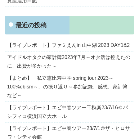
資産運用日記
最近の投稿
【ライブレポート】ファミえんin 山中湖 2023 DAY1&2
アイドルオタクの家計簿2023年7月～オタ活は控えたの
に、出費が多かった～
【まとめ】「私立恵比寿中学 spring tour 2023～
100%ebism～」の振り返り～参加記録、感想、家計簿
など～
【ライブレポート】エビ中春ツアー千秋楽23/7/16＠パ
シフィコ横浜国立大ホール
【ライブレポート】エビ中春ツアー23/7/1＠ザ・ヒロサ
ワ・シティ会館