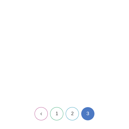
3
前
1
2
へ